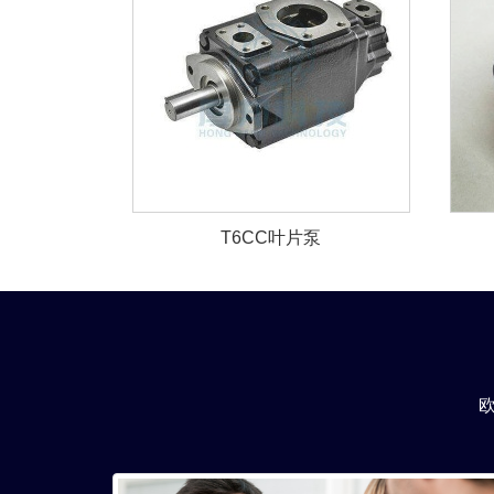
T6CC叶片泵
欧