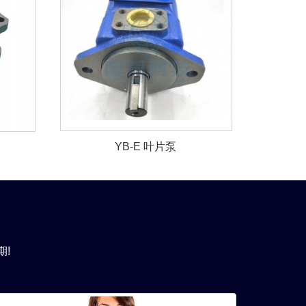
YB-E 叶片泵
期!